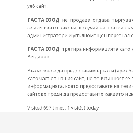
уеб сайт.
ТАОТА ЕООД
не продава, отдава, търгува с
се изисква от закона, в случай на пратки к
администратори и упълномощен персонал е 
ТАОТА ЕООД
третира информацията като к
Ви данни.
Възможно е да предоставим връзки (чрез ба
като част от нашия сайт, но то всъщност се
информацията, която предоставяте на тези 
сайтове преди да предоставите каквато и д
Visited 697 times, 1 visit(s) today