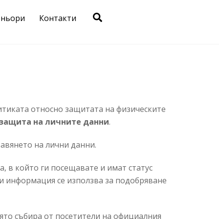
Search
тньори
Контакти
тиката относно защитата на физическите
 защита на личните данни
.
авянето на лични данни.
, в който ги посещавате и имат статус
зи информация се използва за подобряване
ято събира от посетители на официалния