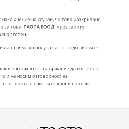
с изключение на случаи, че това разкриване
е за това.
ТАОТА ЕООД
чрез своите
лна степен.
 лица няма да получат достъп до личните
изключено тяхното съдържание да изглежда
его и не носим отговорност за
та за защита на личните данни на тези