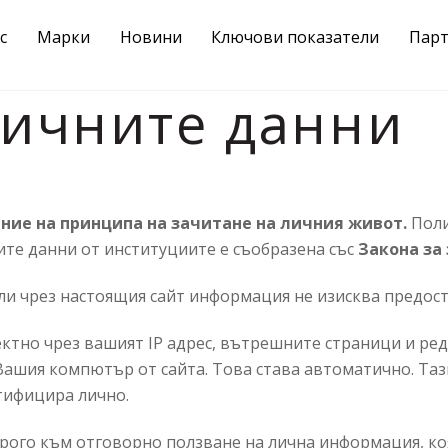
с
Марки
Новини
Ключови показатели
Пар
личните данни
ие на принципа на зачитане на личния живот.
Поли
ите данни от институциите е съобразена със
Закона за
ли чрез настоящия сайт информация не изисква предост
но чрез вашият IP адрес, вътрешните страници и реда
а Вашия компютър от сайта. Това става автоматично. Та
нтифицира лично.
рого към отговорно ползване на лична информация, ко