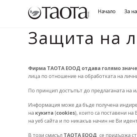
Skip
Начало
За на
to
content
Защита на 
Фирма ТАОТА ЕООД отдава голямо значен
лица по отношение на обработката на личн
По принцип достъпът до предлаганата на и
Информация може да бъде получена индирект
на
кукита
(
cookies
), които са поставени н
на уеб сайта и по никакъв начин не Ви иде
В този смисъл
ТАОТА ЕООД
се придържа ст