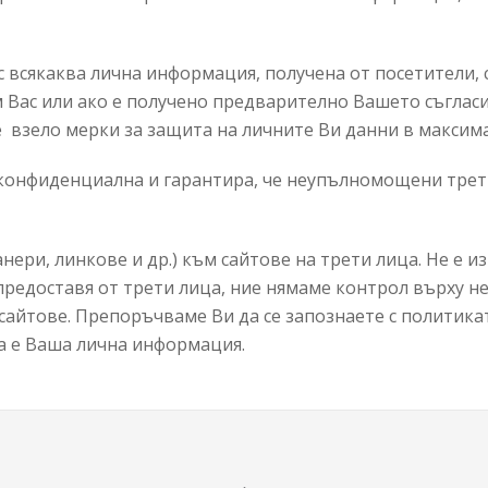
 всякаква лична информация, получена от посетители, 
ъм Вас или ако е получено предварително Вашето съгласи
взело мерки за защита на личните Ви данни в максима
онфиденциална и гарантира, че неупълномощени трети
нери, линкове и др.) към сайтове на трети лица. Не е 
 предоставя от трети лица, ние нямаме контрол върху н
сайтове. Препоръчваме Ви да се запознаете с политика
а е Ваша лична информация.
Back