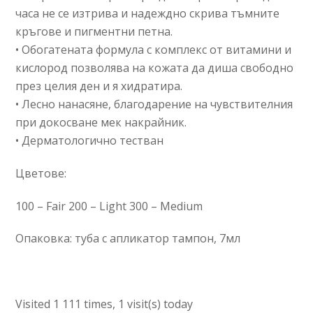
часа не се изтрива и надеждно скрива тъмните
кръгове и пигментни петна.
• Обогатената формула с комплекс от витамини и
кислород позволява на кожата да диша свободно
през целия ден и я хидратира.
• Лесно нанасяне, благодарение на чувствителния
при докосване мек накрайник.
• Дерматологично тестван
Цветове:
100 – Fair 200 – Light 300 – Medium
Опаковка: туба с апликатор тампон, 7мл
Visited 1 111 times, 1 visit(s) today