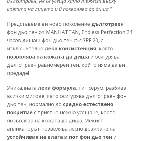
дълготраен, не се усеща като тежест върху
кожата на лицето и й позволява да диша.”
Представеме ви ново поколение
дълготраен
фон дьо тен от MANHATTAN, Endless Perfection 24
часов дишащ фон дьо тен със SPF 20, с
изключително
лека консистенция
, която
позволява на кожата да диша
и осигурява
дълготраен равномерен тен, който няма да ви
предаде!
Уникалната
лека формула
, тип серум, разбива
всички митове, като осигурява дълготраен фон
дьо тен, нормално до
средно естествено
покритие
с приятно нежно усещане, което
позволява на кожата да диша. Мекият
апликаторът позволява лесно дозиране на
устойчивия на влага и пот фон дьо тен
и