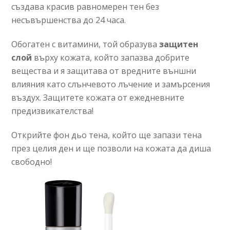
създава красив равномерен тен без
несъвършенства до 24 часа.
Обогатен с витамини, той образува
защитен
слой
върху кожата, който запазва добрите
вещества и я защитава от вредните външни
влияния като слънчевото лъчение и замърсения
въздух. Защитете кожата от ежедневните
предизвикателства!
Открийте фон дьо тена, който ще запази тена
през целия ден и ще позволи на кожата да диша
свободно!