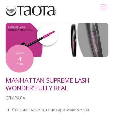
Skip
Me
to
content
ЮЛИ
4
2018
MANHATTAN SUPREME LASH
WONDER’ FULLY REAL
СПИРАЛА
Специална четка с четири милиметра