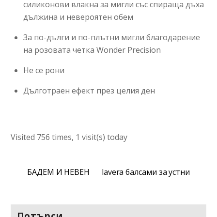
силиконови влакна за мигли със спираща дъха
дължина и невероятен обем
За по-дълги и по-плътни мигли благодарение
на розовата четка Wonder Precision
Не се рони
Дълготраeн ефект през целия ден
Visited 756 times, 1 visit(s) today
БАДЕМ И НЕВЕН
lavera балсами за устни
Потърси