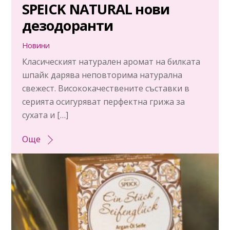
SPEICK NATURAL нови
дезодоранти
Новини
Класическият натурален аромат на билката
шпайк дарява неповторима натурална
свежест. Висококачествените съставки в
серията осигуряват перфектна грижа за
сухата и […]
Още