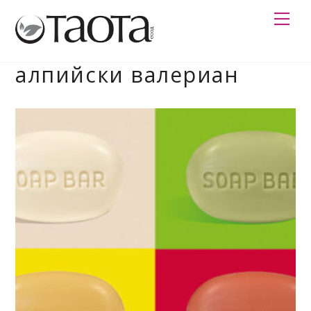
Skip
Me
to
content
алпийски валериан