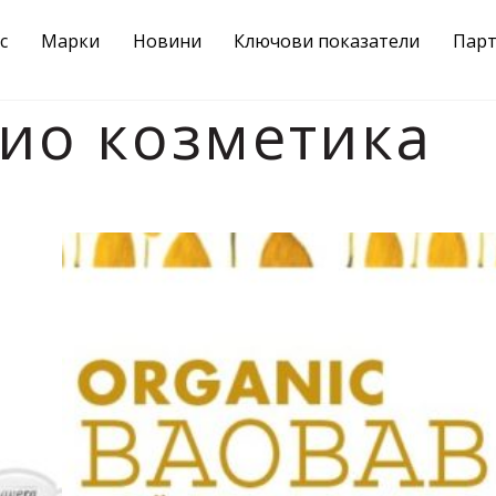
с
Марки
Новини
Ключови показатели
Пар
био козметика