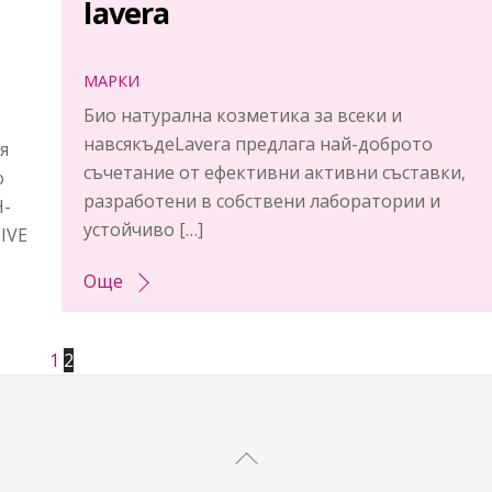
lavera
МАРКИ
Био натурална козметика за всеки и
навсякъдеLavera предлага най-доброто
я
съчетание от ефективни активни съставки,
о
разработени в собствени лаборатории и
-
устойчиво […]
IVE
Още
1
2
Back
To