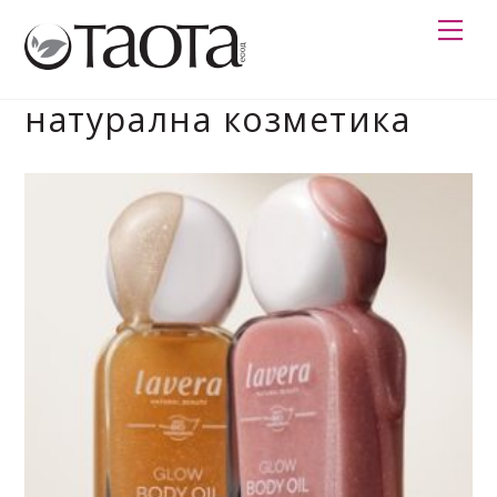
Skip
Me
to
content
натурална козметика