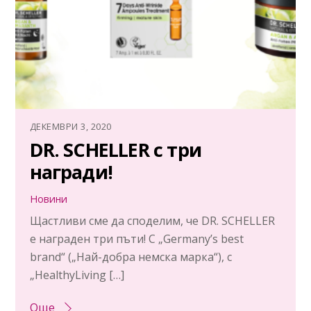
ДЕКЕМВРИ 3, 2020
DR. SCHELLER с три
награди!
Новини
Щастливи сме да споделим, че DR. SCHELLER
е награден три пъти! С „Germany’s best
brand“ („Най-добра немска марка“), с
„HealthyLiving […]
Още