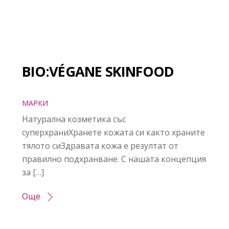
BIO:VÉGANE SKINFOOD
МАРКИ
Натурална козметика със
суперхраниХранете кожата си както храните
тялото сиЗдравата кожа е резултат от
правилно подхранване. С нашата концепция
за […]
Още