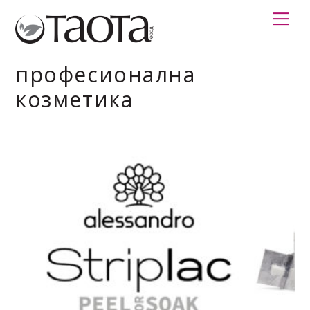
Skip
Me
to
content
професионална
козметика