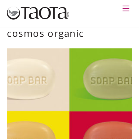
Skip
Me
to
content
cosmos organic