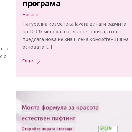
програма
Новини
Натурална козметика lavera винаги разчита
на 100 % минерална слънцезащита, а сега
предлага нова нежна и лека консистенция на
основата […]
а за
е с
Още