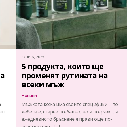
ЮНИ 6, 2025
5 продукта, които ще
за
променят рутината на
всеки мъж
Новини
a
Мъжката кожа има своите специфики – по-
аш
дебела е, старее по-бавно, но и по-рязко, а
ежедневното бръснене я прави още по-
чувствителна […]